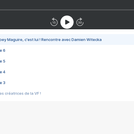
bey Maguire, c'est lui ! Rencontre avec Damien Witecka
e 6
e 5
e 4
e 3
s créatrices de la VF !
e 2
e 1
e Mektoub My Love arrive enfin ! Rencontre avec Shaïn Boumedine et Sal