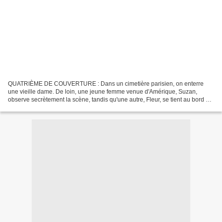
QUATRIÈME DE COUVERTURE : Dans un cimetière parisien, on enterre
une vieille dame. De loin, une jeune femme venue d'Amérique, Suzan,
observe secrètement la scène, tandis qu'une autre, Fleur, se tient au bord de
la tombe où repose désormais son arrière-grand-mère,...