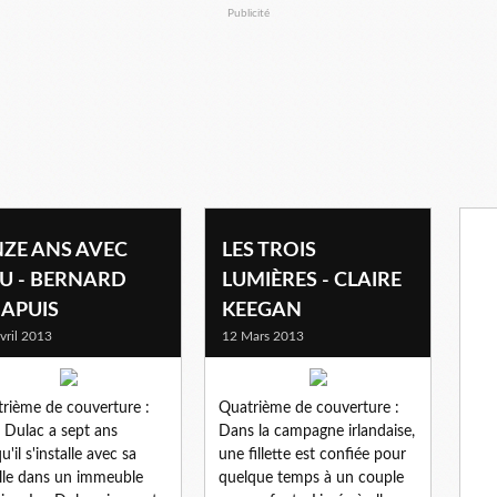
Publicité
ZE ANS AVEC
LES TROIS
U - BERNARD
LUMIÈRES - CLAIRE
APUIS
KEEGAN
vril 2013
12 Mars 2013
rième de couverture :
Quatrième de couverture :
 Dulac a sept ans
Dans la campagne irlandaise,
u'il s'installe avec sa
une fillette est confiée pour
lle dans un immeuble
quelque temps à un couple