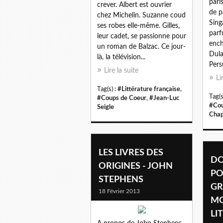
pari
crever. Albert est ouvrier
de p
chez Michelin. Suzanne coud
Sing
ses robes elle-même. Gilles,
parf
leur cadet, se passionne pour
ench
un roman de Balzac. Ce jour-
Dula
là, la télévision...
Pers
Lire la suite
Li
Tag(s) :
#Littérature française
,
Tag(s
#Coups de Coeur
,
#Jean-Luc
#Cou
Seigle
Chap
LES LIVRES DES
DO
ORIGINES - JOHN
PO
STEPHENS
GR
18 Février 2013
MO
LI