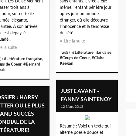
sien. Les Dulac viennent
sans enfants. Livrée à elle-
asser trois ans à
même, l’enfant pénètre jour
apour, sur cette île
après jour un monde
umée, élégante,
étranger, où elle découvre
antée. A son arrivée,
l’innocence et la tendresse
c est dépaysé.
de l’été....
uadé...
Lire la suite
re la suite
Tag(s) :
#Littérature Irlandaise
,
#Coups de Coeur
,
#Claire
) :
#Littérature française
,
Keegan
ps de Coeur
,
#Bernard
uis
JUSTE AVANT -
SSIER : HARRY
FANNY SAINTENOY
TTER OU LE PLUS
12 Mars 2013
AND SUCCÈS
NDIAL DE LA
Résumé : Voici un texte qui
TTÉRATURE!
alterne poésie douce et