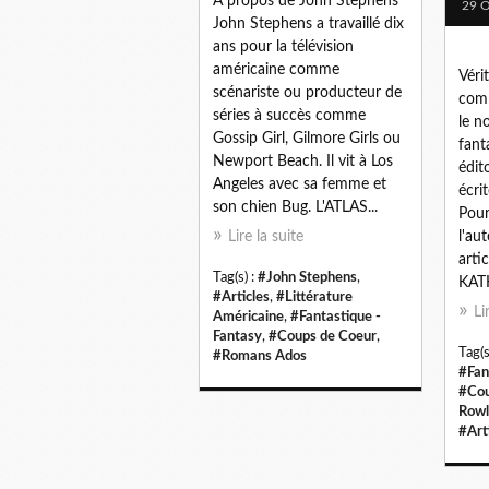
A propos de John Stephens
29 O
John Stephens a travaillé dix
ans pour la télévision
américaine comme
Vérit
scénariste ou producteur de
comm
séries à succès comme
le n
Gossip Girl, Gilmore Girls ou
fant
Newport Beach. Il vit à Los
édit
Angeles avec sa femme et
écri
son chien Bug. L'ATLAS...
Pour
Lire la suite
l'au
arti
Tag(s) :
#John Stephens
,
KAT
#Articles
,
#Littérature
Li
Américaine
,
#Fantastique -
Fantasy
,
#Coups de Coeur
,
Tag(s
#Romans Ados
#Fan
#Cou
Rowl
#Art