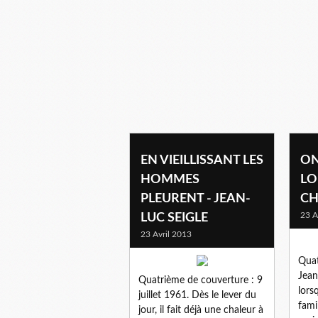
coups de coeur
EN VIEILLISSANT LES
ON
HOMMES
LO
PLEURENT - JEAN-
CH
23 A
LUC SEIGLE
23 Avril 2013
Quat
Jean
Quatrième de couverture : 9
lorsq
juillet 1961. Dès le lever du
fami
jour, il fait déjà une chaleur à