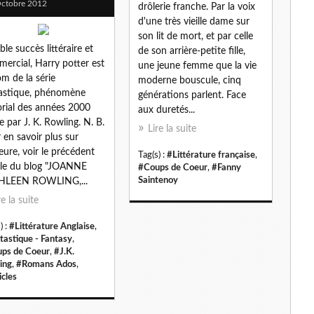
ctobre 2012
drôlerie franche. Par la voix
d'une très vieille dame sur
son lit de mort, et par celle
ble succès littéraire et
de son arrière-petite fille,
ercial, Harry potter est
une jeune femme que la vie
om de la série
moderne bouscule, cinq
astique, phénomène
générations parlent. Face
orial des années 2000
aux duretés...
te par J. K. Rowling. N. B.
Lire la suite
 en savoir plus sur
teure, voir le précédent
Tag(s) :
#Littérature française
,
cle du blog "JOANNE
#Coups de Coeur
,
#Fanny
Saintenoy
HLEEN ROWLING,...
re la suite
) :
#Littérature Anglaise
,
tastique - Fantasy
,
ps de Coeur
,
#J.K.
ing
,
#Romans Ados
,
icles