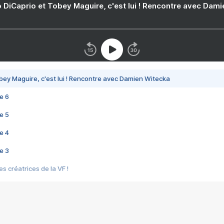
 DiCaprio et Tobey Maguire, c'est lui ! Rencontre avec Dam
bey Maguire, c'est lui ! Rencontre avec Damien Witecka
e 6
e 5
e 4
e 3
s créatrices de la VF !
e 2
e 1
e Mektoub My Love arrive enfin ! Rencontre avec Shaïn Boumedine et Sal