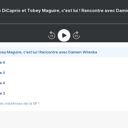
 DiCaprio et Tobey Maguire, c'est lui ! Rencontre avec Dam
bey Maguire, c'est lui ! Rencontre avec Damien Witecka
e 6
e 5
e 4
e 3
s créatrices de la VF !
e 2
e 1